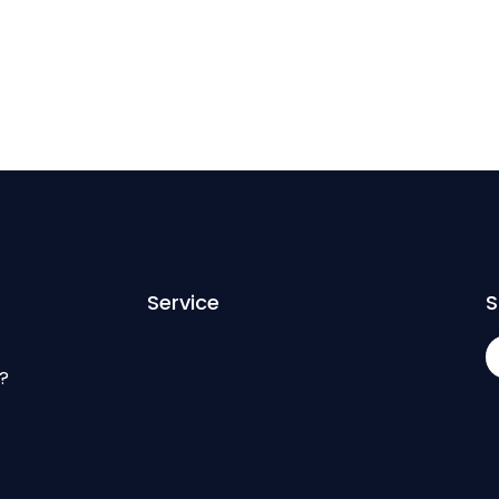
Service
S
?