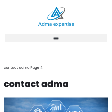
Aller
au
contenu
contact adma
Page 4
contact adma