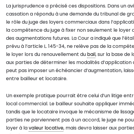
La jurisprudence a précisé ces dispositions. Dans un avi
cassation a répondu à une demande du tribunal de g
le rôle du juge des loyers commerciaux dans l’applicatio
la compétence du juge à fixer non seulement le loyer 
des augmentations futures. La Cour a indiqué que l’éta
prévu à l’article L. 145-34, ne relève pas de la compét
le loyer lors du renouvellement du
bail
, sur la base de 
aux parties de déterminer les modalités d’application du
peut pas imposer un échéancier d’augmentation, laissa
entre bailleur et locataire.
Un exemple pratique pourrait être celui d’un litige entr
local commercial. Le bailleur souhaite appliquer imm
tandis que le locataire invoque le mécanisme de lissage p
parties ne parviennent pas à un accord, le juge ne pour
loyer à la
valeur locative
, mais devra laisser aux partie