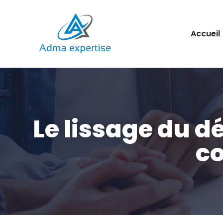
Aller
Accueil
au
contenu
Le lissage du 
c