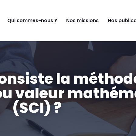
Qui sommes-nous ?
Nos missions
Nos public
consiste la méthod
ou valeur mathém
(SCI) ?