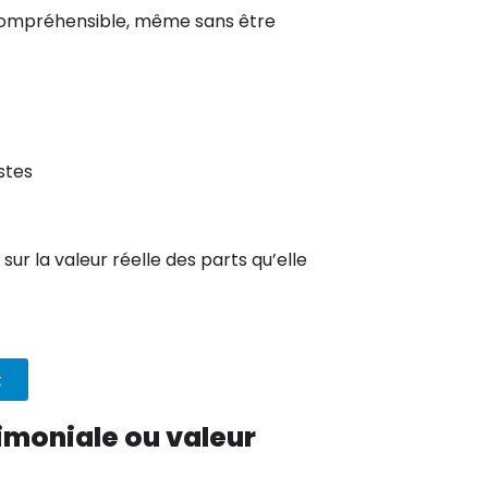
I compréhensible, même sans être
stes
ur la valeur réelle des parts qu’elle
t
imoniale ou valeur