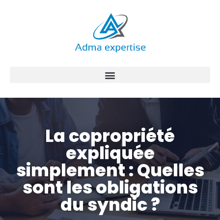
Aller
au
contenu
La copropriété
expliquée
simplement : Quelles
sont les obligations
du syndic ?