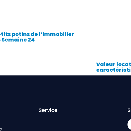
etits potins de l’immobilier
 Semaine 24
Valeur locat
caractéristi
Service
S
?