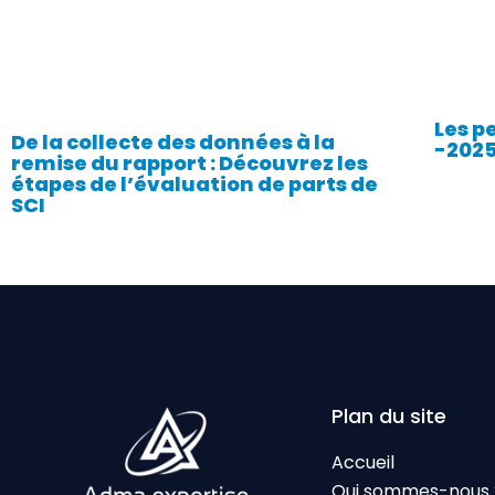
Les p
De la collecte des données à la
-2025
remise du rapport : Découvrez les
étapes de l’évaluation de parts de
SCI
Plan du site
Accueil
Qui sommes-nous 