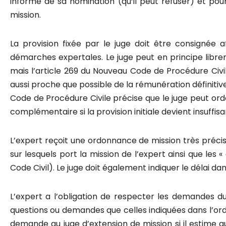
informé de sa nomination (qu‘il peut refuser) et pou
mission.
La provision fixée par le juge doit être consignée 
démarches expertales. Le juge peut en principe libre
mais l’article 269 du Nouveau Code de Procédure Civi
aussi proche que possible de la rémunération définitive
Code de Procédure Civile précise que le juge peut ord
complémentaire si la provision initiale devient insuffisa
L’expert reçoit une ordonnance de mission très précis
sur lesquels port la mission de l’expert ainsi que les 
Code Civil). Le juge doit également indiquer le délai dan
L’expert a l’obligation de respecter les demandes du 
questions ou demandes que celles indiquées dans l’ord
demande au juge d’extension de mission si il estime 