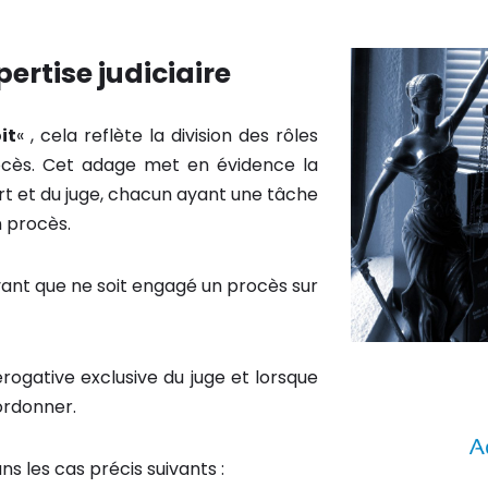
ertise judiciaire
oit
« , cela reflète la division des rôles
procès. Cet adage met en évidence la
rt et du juge, chacun ayant une tâche
n procès.
avant que ne soit engagé un procès sur
rérogative exclusive du juge et lorsque
’ordonner.
ns les cas précis suivants :