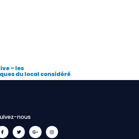
ive – les
ques du local considéré
uivez-nous